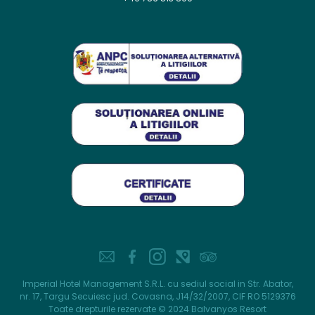
Imperial Hotel Management S.R.L. cu sediul social in Str. Abator,
nr. 17, Targu Secuiesc jud. Covasna, J14/32/2007, CIF RO 5129376
Toate drepturile rezervate © 2024 Balvanyos Resort