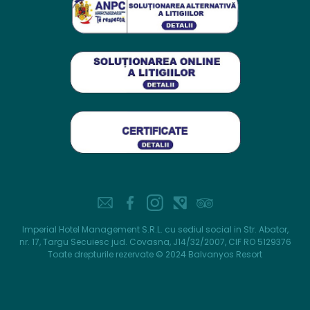
Imperial Hotel Management S.R.L. cu sediul social in Str. Abator,
nr. 17, Targu Secuiesc jud. Covasna, J14/32/2007, CIF RO 5129376
Toate drepturile rezervate © 2024 Balvanyos Resort