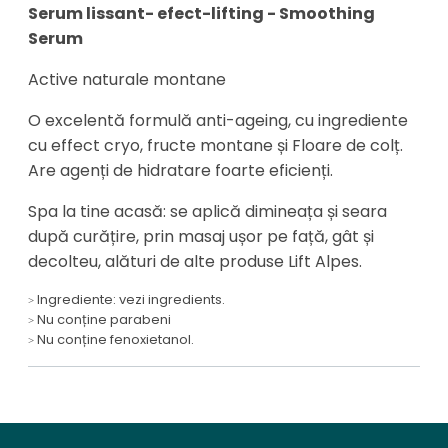
Serum lissant- efect-lifting - Smoothing
Serum
Active naturale montane
O excelentă formulă anti-ageing, cu ingrediente
cu effect cryo, fructe montane și Floare de colț.
Are agenți de hidratare foarte eficienți.
Spa la tine acasă: se aplică dimineața și seara
după curățire, prin masaj ușor pe față, gât și
decolteu, alături de alte produse Lift Alpes.
Ingrediente: vezi ingredients.
Nu conține parabeni
Nu conține fenoxietanol.